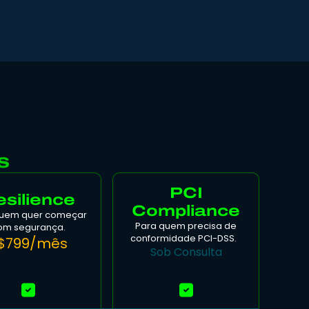
s
PCI
silience
Compliance
quem quer começar
Para quem precisa de
om segurança.
conformidade PCI-DSS.
$799/mês
Sob Consulta