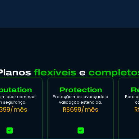
Planos
flexíveis
e
completo
putation
Protection
Re
em quer começar
Proteção mais avançada e
Para 
 segurança.
validação estendida.
c
399/mês
R$699/mês
R