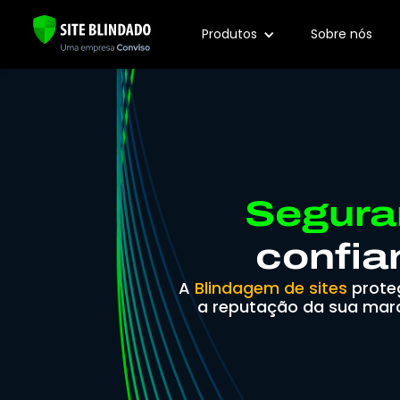
Black Friday Blindada | Assine 1 ano e ganhe 2 meses
Produtos
Sobre nós
Segura
confia
A
Blindagem de sites
proteg
a reputação da sua marc