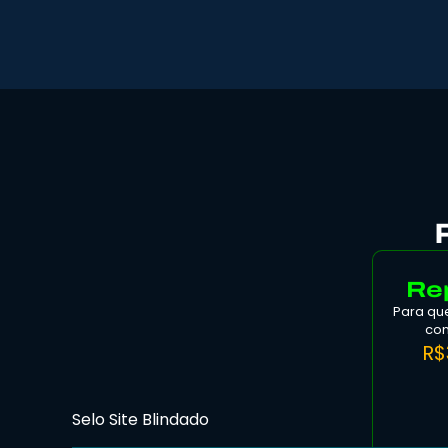
Re
Para qu
com
R$
Selo Site Blindado